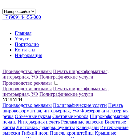
+7 (909) 44-55-000
Главная
Услуги
Портфолио
Контакты
Информация
Производство рекламы
Печать широкоформатная,
интерьерная, УФ
Полиграфические услуги
Производство рекламы
Производство рекламы
Печать широкоформатная,
интерьерная, УФ
Полиграфические услуги
УСЛУГИ
Производство рекламы
Полиграфические услуги
Печать
широкоформатная, интерьерная, УФ
Фрезеровка и лазерная
резка
Объёмные буквы
Световые короба
Широкоформатная
печать
Интерьерная печать
Рекламные вывески
Визитные
карты
Листовки, флаеры, буклеты
Календари
Интерьерные
вывески
Гибкий неон
Панель кронштейны
Крышные