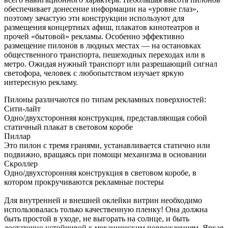
обеспечивает донесение информации на «уровне глаз»,
поэтому зачастую эти конструкции используют для
размещения концертных афиш, плакатов кинотеатров и
прочей «бытовой» рекламы. Особенно эффективно
размещение пилонов в людных местах — на остановках
общественного транспорта, пешеходных переходах или в
метро. Ожидая нужный транспорт или разрешающий сигнал
светофора, человек с любопытством изучает яркую
интересную рекламу.
Пилоны различаются по типам рекламных поверхностей:
Сити-лайт
Одно/двухсторонняя конструкция, представляющая собой
статичный плакат в световом коробе
Пиллар
Это пилон с тремя гранями, устанавливается статично или
подвижно, вращаясь при помощи механизма в основании
Скроллер
Одно/двухсторонняя конструкция в световом коробе, в
котором прокручиваются рекламные постеры
Для внутренней и внешней оклейки витрин необходимо
использовалась только качественную пленку! Она должна
быть простой в уходе, не выгорать на солнце, и быть
достаточно устойчивой к механическим повреждениям. Яркая