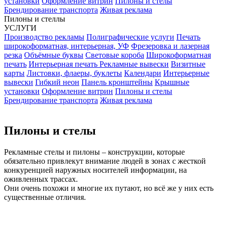
установки
Оформление витрин
Пилоны и стелы
Брендирование транспорта
Живая реклама
Пилоны и стеллы
УСЛУГИ
Производство рекламы
Полиграфические услуги
Печать
широкоформатная, интерьерная, УФ
Фрезеровка и лазерная
резка
Объёмные буквы
Световые короба
Широкоформатная
печать
Интерьерная печать
Рекламные вывески
Визитные
карты
Листовки, флаеры, буклеты
Календари
Интерьерные
вывески
Гибкий неон
Панель кронштейны
Крышные
установки
Оформление витрин
Пилоны и стелы
Брендирование транспорта
Живая реклама
Пилоны и стелы
Рекламные стелы и пилоны – конструкции, которые
обязательно привлекут внимание людей в зонах с жесткой
конкуренцией наружных носителей информации, на
оживленных трассах.
Они очень похожи и многие их путают, но всё же у них есть
существенные отличия.