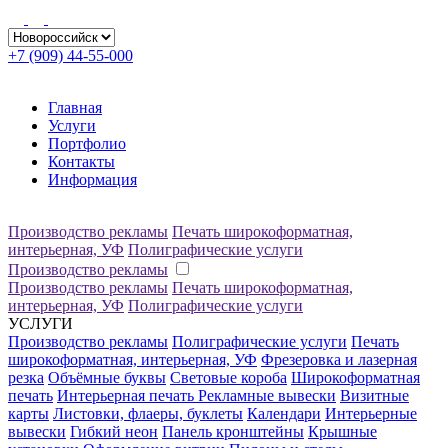
+7 (909) 44-55-000
Главная
Услуги
Портфолио
Контакты
Информация
Производство рекламы
Печать широкоформатная,
интерьерная, УФ
Полиграфические услуги
Производство рекламы
Производство рекламы
Печать широкоформатная,
интерьерная, УФ
Полиграфические услуги
УСЛУГИ
Производство рекламы
Полиграфические услуги
Печать
широкоформатная, интерьерная, УФ
Фрезеровка и лазерная
резка
Объёмные буквы
Световые короба
Широкоформатная
печать
Интерьерная печать
Рекламные вывески
Визитные
карты
Листовки, флаеры, буклеты
Календари
Интерьерные
вывески
Гибкий неон
Панель кронштейны
Крышные