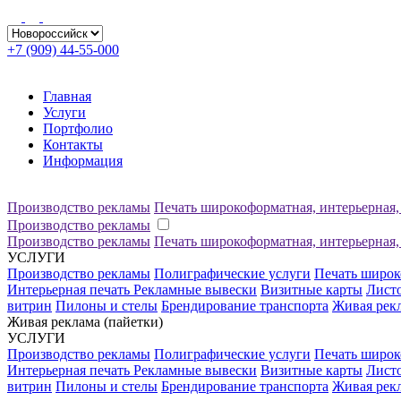
+7 (909) 44-55-000
Главная
Услуги
Портфолио
Контакты
Информация
Производство рекламы
Печать широкоформатная, интерьерная
Производство рекламы
Производство рекламы
Печать широкоформатная, интерьерная
УСЛУГИ
Производство рекламы
Полиграфические услуги
Печать широк
Интерьерная печать
Рекламные вывески
Визитные карты
Листо
витрин
Пилоны и стелы
Брендирование транспорта
Живая рек
Живая реклама (пайетки)
УСЛУГИ
Производство рекламы
Полиграфические услуги
Печать широк
Интерьерная печать
Рекламные вывески
Визитные карты
Листо
витрин
Пилоны и стелы
Брендирование транспорта
Живая рек