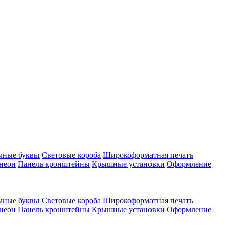
мные буквы
Световые короба
Широкоформатная печать
неон
Панель кронштейны
Крышные установки
Оформление
мные буквы
Световые короба
Широкоформатная печать
неон
Панель кронштейны
Крышные установки
Оформление